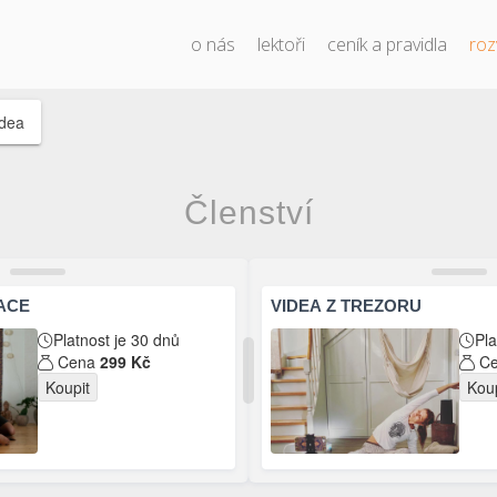
o nás
lektoři
ceník a pravidla
roz
idea
Členství
ACE
VIDEA Z TREZORU
Platnost je 30 dnů
Pla
Cena
299 Kč
C
Koupit
Kou