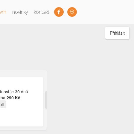
vrh
novinky
kontakt
Přihlásit
tnost je 30 dnů
ena
290 Kč
pit