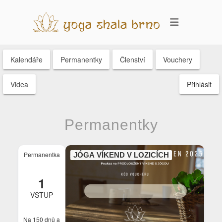
Kalendáře
Permanentky
Členství
Vouchery
Videa
Přihlásit
Permanentky
Permanentka
JÓGA VÍKEND V LOZICÍCH
1
VSTUP
Na 150 dnů
a