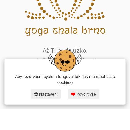
Až Ti bude úzko,
otoč se čelem ke slunci.
Všechny stíny budeš mít za zády.
Aby rezervační systém fungoval tak, jak má (souhlas s
Jan Werich
cookies)
Nastavení
Povolit vše
2026 yogashalabrno.cz & fitness-rezervace.cz - Všechna práva vyhrazena.
Rezervační systém pro yogu
v Brně